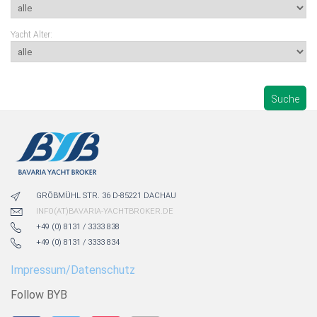
Yacht Alter:
ALLE YACHTEN ANZEIGEN (AUCH DIE FÜR WELCHE VERFÜGBARKEIT
ERST GEPRÜFT WERDEN MUSS)
GRÖBMÜHL STR. 36 D-85221 DACHAU
INFO(AT)BAVARIA-YACHTBROKER.DE
+49 (0) 8131 / 3333 838
+49 (0) 8131 / 3333 834
Impressum/Datenschutz
Follow BYB