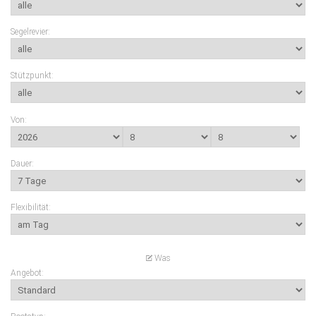
Segelrevier:
Stützpunkt:
Von:
Dauer:
Flexibilität:
Was
Angebot: